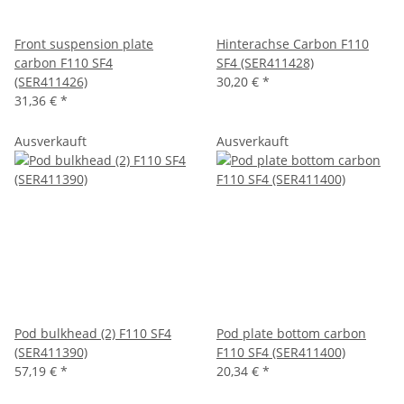
Front suspension plate
Hinterachse Carbon F110
carbon F110 SF4
SF4 (SER411428)
(SER411426)
30,20 €
*
31,36 €
*
Ausverkauft
Ausverkauft
Pod bulkhead (2) F110 SF4
Pod plate bottom carbon
(SER411390)
F110 SF4 (SER411400)
57,19 €
*
20,34 €
*