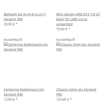
Balljoint set (6+4+4+2+2+1)
Bitty Design AR8-GT3 1:8 GT
Serpent 990
Body for LWB uncut
29,00 €
*
unpainted
79,00 €
*
Ausverkauft
Ausverkauft
Centering bodymount pin
Chassis 5mm alu Serpent
Serpent 990
990
12,00 €
*
123,46 €
*