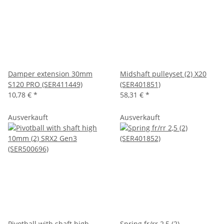
Damper extension 30mm
Midshaft pulleyset (2) X20
S120 PRO (SER411449)
(SER401851)
10,78 €
*
58,31 €
*
Ausverkauft
Ausverkauft
Pivotball with shaft high
Spring fr/rr 2,5 (2)