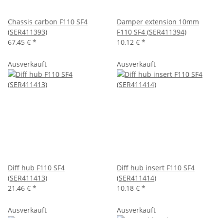
Chassis carbon F110 SF4
Damper extension 10mm
(SER411393)
F110 SF4 (SER411394)
67,45 €
*
10,12 €
*
Ausverkauft
Ausverkauft
Diff hub F110 SF4
Diff hub insert F110 SF4
(SER411413)
(SER411414)
21,46 €
*
10,18 €
*
Ausverkauft
Ausverkauft