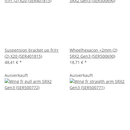
Suspension bracket up fr/rr
Wheelhexacon +2mm (2)
(2) X20 (SER401815)
SRX2 Gen3 (SER500690)
48,41 €
*
18,71 €
*
Ausverkauft
Ausverkauft