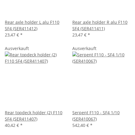
Rear axle holder L alu F110
Rear axle holder R alu F110
SF4 (SER411412)
SF4 (SER411411)
23,47 €
*
23,47 €
*
Ausverkauft
Ausverkauft
Rear topdeck holder (2) F110
Serpent F110 - SF4 1/10
SF4 (SER411407)
(SER410067)
40,42 €
*
542,40 €
*