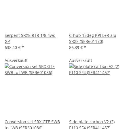
Serpent SRX8 RTR 1/8 4wd
C-hub 15deg KPI L+R alu
GP
SRX8 (SER601170)
638,40 €
*
86,89 €
*
Ausverkauft
Ausverkauft
Conversion set SRX GTE SWB
Side plate carbon V2 (2)
to LWB (SER601086)
F110 SF4 (SER411457)