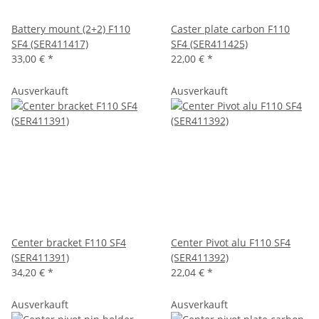
Battery mount (2+2) F110
Caster plate carbon F110
SF4 (SER411417)
SF4 (SER411425)
33,00 €
*
22,00 €
*
Ausverkauft
Ausverkauft
Center bracket F110 SF4
Center Pivot alu F110 SF4
(SER411391)
(SER411392)
34,20 €
*
22,04 €
*
Ausverkauft
Ausverkauft