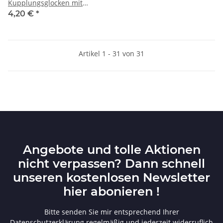
Kupplungsglocken mit
Schraube M3x8mm
4,20 €
*
Artikel 1 - 31 von 31
Angebote und tolle Aktionen
nicht verpassen? Dann schnell
unseren kostenlosen Newsletter
hier abonieren !
Bitte senden Sie mir entsprechend Ihrer
Datenschutzerklärung
regelmäßig und jederzeit widerruflich