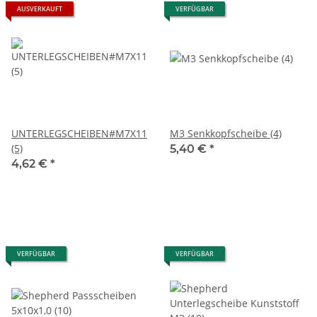
AUSVERKAUFT
VERFÜGBAR
UNTERLEGSCHEIBEN#M7X11X1
M3 Senkkopfscheibe (4)
(5)
5,40 €
*
4,62 €
*
VERFÜGBAR
VERFÜGBAR