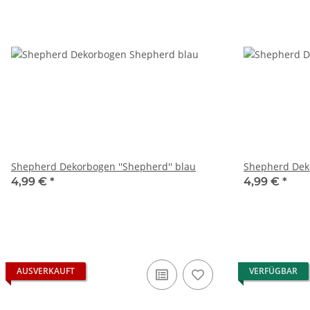
Shepherd Dekorbogen ''Shepherd'' blau
Shepherd Deko
4,99 €
*
4,99 €
*
AUSVERKAUFT
VERFÜGBAR