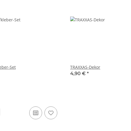
eber-Set
TRAXXAS-Dekor
4,90 €
*