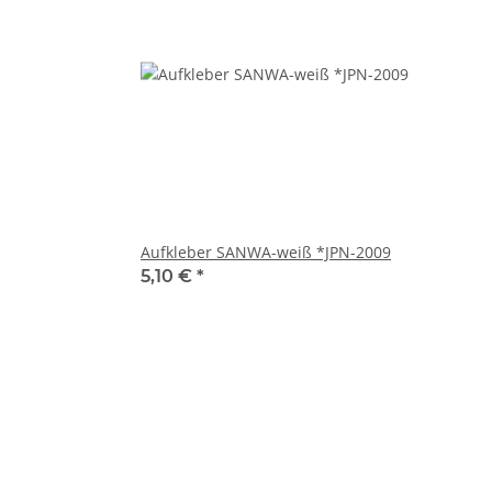
Aufkleber SANWA-weiß *JPN-2009
5,10 €
*