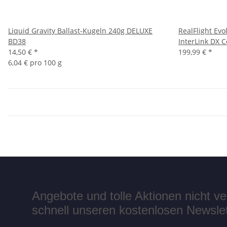
Liquid Gravity Ballast-Kugeln 240g DELUXE
RealFlight Evo
BD38
InterLink DX C
14,50 €
*
199,99 €
*
6,04 € pro 100 g
Angebote und tolle Aktionen nicht 
schnell unseren kostenlosen Newslett