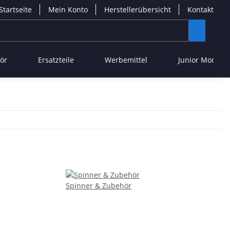
Startseite
Mein Konto
Herstellerübersicht
Kontakt
ör
Ersatzteile
Werbemittel
Junior Modelle
Spinner & Zubehör