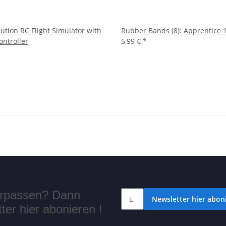
lution RC Flight Simulator with
Rubber Bands (8): Apprentice 
ontroller
5,99 €
*
verpassen? Dann
Newsletter hier aboni
er hier abonieren !