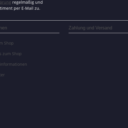
lärung
regelmäßig und
timent per E-Mail zu.
onen
Zahlung und Versand
um Shop
es zum Shop
informationen
ter