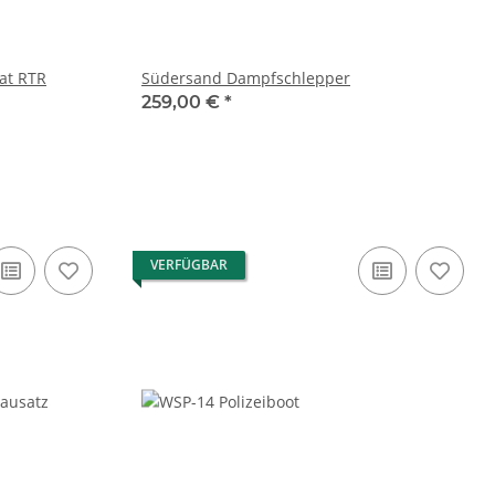
Horizon Harbor 30-Inch Tug Boat RTR
Südersand Dampfschlepper
259,00 €
*
VERFÜGBAR