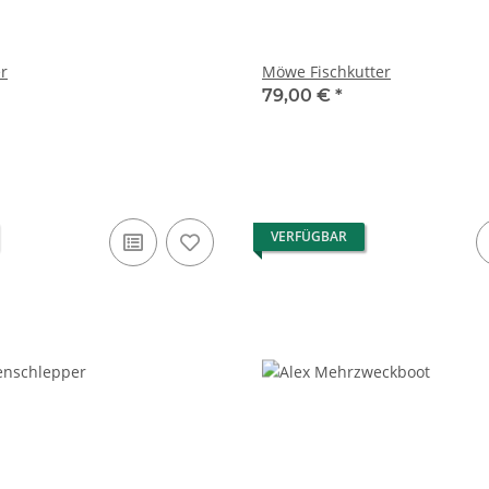
er
Möwe Fischkutter
79,00 €
*
VERFÜGBAR