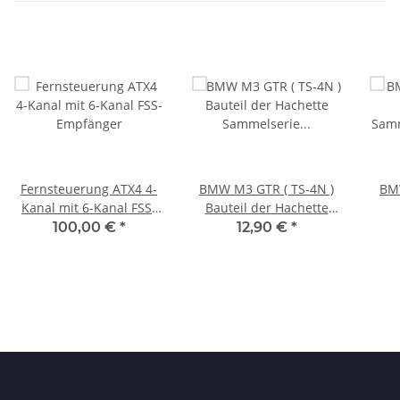
Fernsteuerung ATX4 4-
BMW M3 GTR ( TS-4N )
BMW
Kanal mit 6-Kanal FSS-
Bauteil der Hachette
Empfänger
Sammelserie Ausgabe
Sam
100,00 €
*
12,90 €
*
71, Freilauf für Seilzug
für
(AN0924)