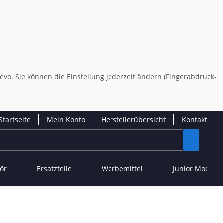
evo. Sie können die Einstellung jederzeit ändern (Fingerabdruck-
Startseite
Mein Konto
Herstellerübersicht
Kontakt
ör
Ersatzteile
Werbemittel
Junior Modelle