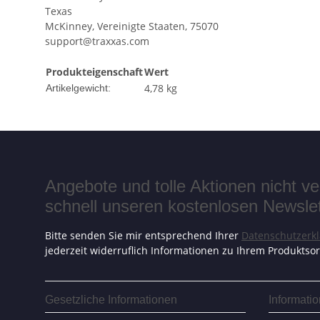
Texas
McKinney, Vereinigte Staaten, 75070
support@traxxas.com
Produkteigenschaft
Wert
4,78
kg
Artikelgewicht:
Angebote und tolle Aktionen nicht 
schnell unseren kostenlosen Newslett
Bitte senden Sie mir entsprechend Ihrer
Datenschutzerk
jederzeit widerruflich Informationen zu Ihrem Produktsor
Gesetzliche Informationen
Informati