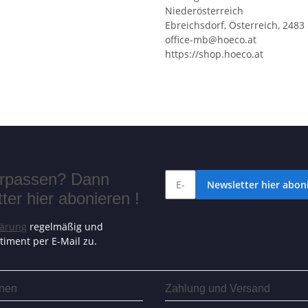
Niederösterreich
Ebreichsdorf, Österreich, 2483
office-mb@hoeco.at
https://shop.hoeco.at
verpassen? Dann
Newsletter hier aboni
er hier abonieren !
lärung
regelmäßig und
timent per E-Mail zu.
onen
Zahlung und Versand