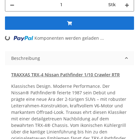
Stk
ading...
Komponenten werden geladen ...
Beschreibung
TRAXXAS TRX-4 Nissan Pathfinder 1/10 Crawler RTR
Klassisches Design. Moderne Performance. Der
Nissan® Pathfinder® feierte 1987 sein Debüt und
prägte eine neue Ära der 2-türigen SUVs – mit robuster
Leiterrahmen-Konstruktion, kraftvollem V6-Motor und
markantem Offroad-Look. Traxxas ehrt diesen Klassiker
mit einer detailgetreuen Nachbildung auf dem
bewährten TRX-4® Chassis. Vom ikonischen Kühlergrill
über die kantige Linienführung bis hin zu den
originalgetreuen Emblemen fängt der TRX-4 Pathfinder