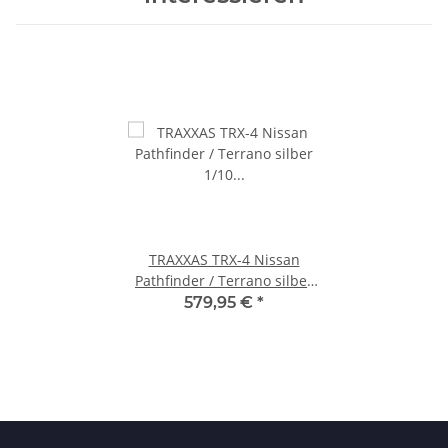
TRAXXAS TRX-4 Nissan
Pathfinder / Terrano silber
1/10 RTR, Brushed, Clipless,
579,95 €
*
ohne Akku und Ladegerät