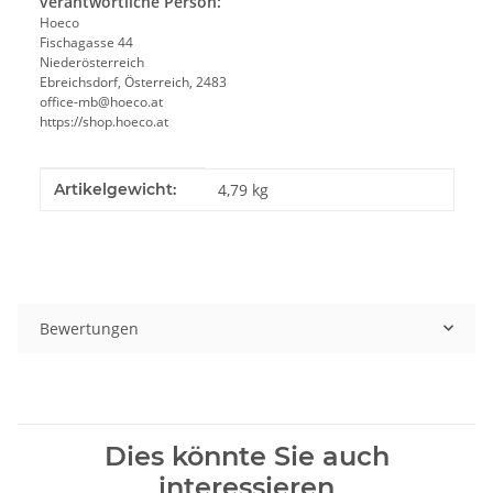
verantwortliche Person:
Hoeco
Fischagasse 44
Niederösterreich
Ebreichsdorf, Österreich, 2483
office-mb@hoeco.at
https://shop.hoeco.at
Produkteigenschaft
Wert
Artikelgewicht:
4,79
kg
Bewertungen
Dies könnte Sie auch
interessieren