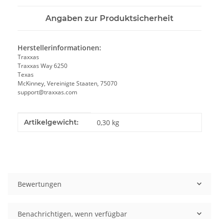
Angaben zur Produktsicherheit
Herstellerinformationen:
Traxxas
Traxxas Way 6250
Texas
McKinney, Vereinigte Staaten, 75070
support@traxxas.com
Produkteigenschaft
Wert
Artikelgewicht:
0,30
kg
Bewertungen
Benachrichtigen, wenn verfügbar