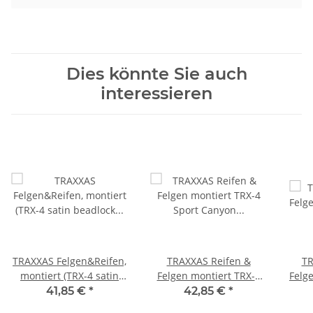
Dies könnte Sie auch
interessieren
TRAXXAS Felgen&Reifen,
TRAXXAS Reifen &
TR
montiert (TRX-4 satin
Felgen montiert TRX-4
Felge
beadlock Canyon Trail)
Sport Canyon Trail 2.2
41,85 €
*
42,85 €
*
Reifen