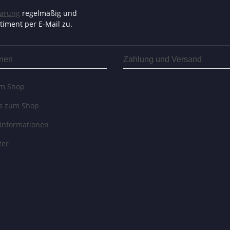
lärung
regelmäßig und
timent per E-Mail zu.
onen
Zahlung und Versand
um Shop
es zum Shop
informationen
ter