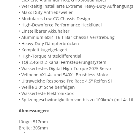
• Werkseitig installierte Extreme Heavy-Duty Aufhängungs
• Maxx-Duty Antriebswellen
• Modulares Low-CG-Chassis Design
• High-Downforce Performance Heckflügel
• Einstellbarer Akkuhalter
• Aluminium 6061-T6 T-Bar Chassis-Verstrebung
• Heavy-Duty Dämpferbrücken
• Komplett kugelgelagert
• High-Torque Mitteldifferential
• TQi 2.4GHz 2-Kanal Fernsteuerungssystem
• Wasserfestes Digital High-Torque 2075 Servo
• Velineon VXL-4s und 540XL Brushless Motor
• Ultraweiche Response Pro Race 4.5" Reifen S1
• Weiße 3.0" Scheibenfelgen
• Wasserfeste Elektronikbox
• Spitzengeschwindigkeiten von bis zu 100km/h (mit 4s Li
Abmessungen:
Länge: 517mm
Breite: 305mm