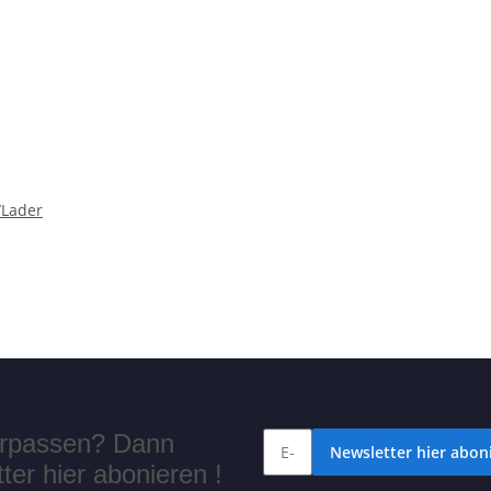
/Lader
verpassen? Dann
Newsletter hier aboni
er hier abonieren !