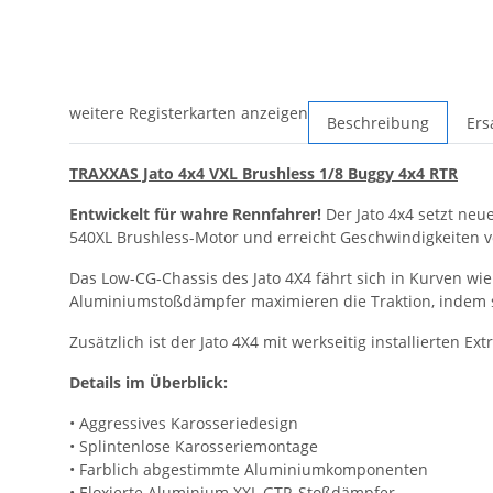
weitere Registerkarten anzeigen
Beschreibung
Ers
TRAXXAS Jato 4x4 VXL Brushless 1/8 Buggy 4x4 RTR
Entwickelt für wahre Rennfahrer!
Der Jato 4x4 setzt neu
540XL Brushless-Motor und erreicht Geschwindigkeiten v
Das Low-CG-Chassis des Jato 4X4 fährt sich in Kurven wi
Aluminiumstoßdämpfer maximieren die Traktion, indem s
Zusätzlich ist der Jato 4X4 mit werkseitig installierten
Details im Überblick:
• Aggressives Karosseriedesign
• Splintenlose Karosseriemontage
• Farblich abgestimmte Aluminiumkomponenten
• Eloxierte Aluminium XXL GTR-Stoßdämpfer