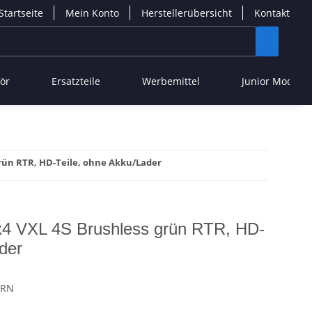
Startseite
Mein Konto
Herstellerübersicht
Kontakt
ör
Ersatzteile
Werbemittel
Junior Modelle
rün RTR, HD-Teile, ohne Akku/Lader
 VXL 4S Brushless grün RTR, HD-
der
GRN