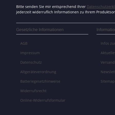
Bitte senden Sie mir entsprechend Ihrer
Datenschutzerk
jederzeit widerruflich Informationen zu Ihrem Produktsor
Gesetzliche Informationen
Informati
AGB
Infos z
Impressum
Aktuell
Datenschutz
Versand
Altgeräteverordnung
Newslet
Batteriegesetzhinweise
Sitemap
Widerrufsrecht
Online-Widerrufsformular