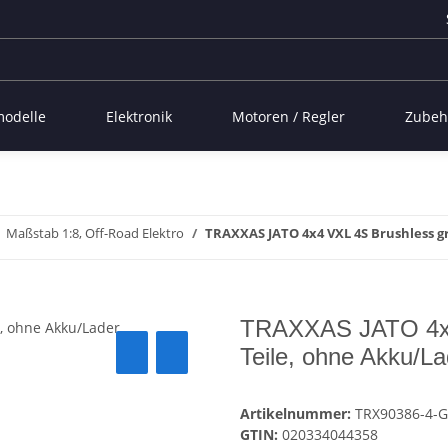
modelle
Elektronik
Motoren / Regler
Zubeh
Maßstab 1:8, Off-Road Elektro
TRAXXAS JATO 4x4 VXL 4S Brushless g
TRAXXAS JATO 4x4
Teile, ohne Akku/La
Artikelnummer:
TRX90386-4-
GTIN:
020334044358