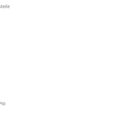
teile
Po)