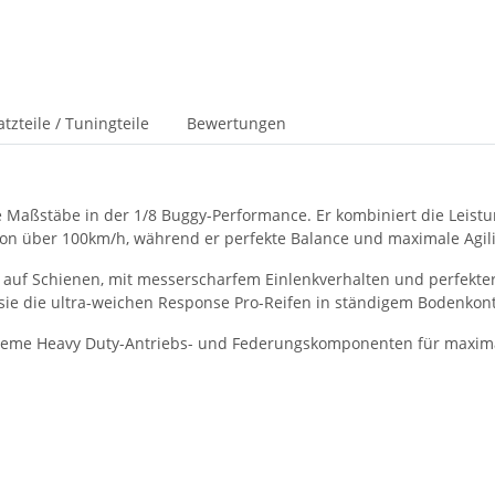
atzteile / Tuningteile
Bewertungen
e Maßstäbe in der 1/8 Buggy-Performance. Er kombiniert die Leis
on über 100km/h, während er perfekte Balance und maximale Agilit
e auf Schienen, mit messerscharfem Einlenkverhalten und perfekter
ie die ultra-weichen Response Pro-Reifen in ständigem Bodenkont
 Extreme Heavy Duty-Antriebs- und Federungskomponenten für maxima