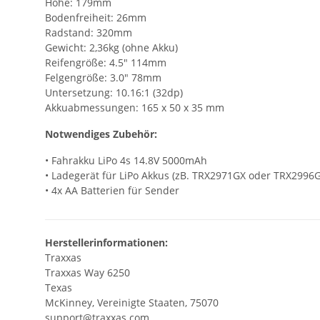
Höhe: 179mm
Bodenfreiheit: 26mm
Radstand: 320mm
Gewicht: 2,36kg (ohne Akku)
Reifengröße: 4.5" 114mm
Felgengröße: 3.0" 78mm
Untersetzung: 10.16:1 (32dp)
Akkuabmessungen: 165 x 50 x 35 mm
Notwendiges Zubehör:
• Fahrakku LiPo 4s 14.8V 5000mAh
• Ladegerät für LiPo Akkus (zB. TRX2971GX oder TRX2996G
• 4x AA Batterien für Sender
Herstellerinformationen:
Traxxas
Traxxas Way 6250
Texas
McKinney, Vereinigte Staaten, 75070
support@traxxas.com