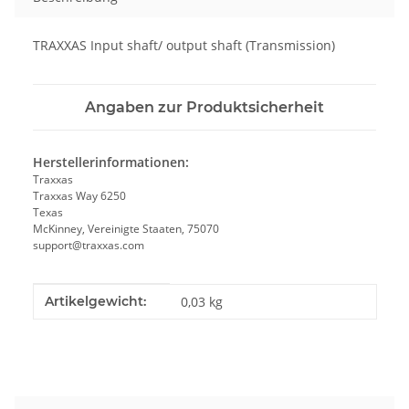
TRAXXAS Input shaft/ output shaft (Transmission)
Angaben zur Produktsicherheit
Herstellerinformationen:
Traxxas
Traxxas Way 6250
Texas
McKinney, Vereinigte Staaten, 75070
support@traxxas.com
Produkteigenschaft
Wert
Artikelgewicht:
0,03
kg