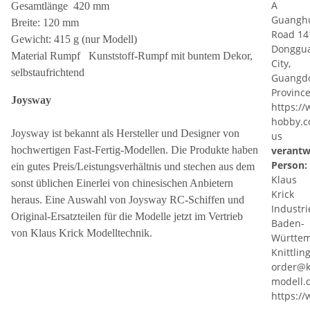
A
Gesamtlänge 420 mm
Guangh
Breite: 120 mm
Road 14
Gewicht: 415 g (nur Modell)
Donggu
Material Rumpf Kunststoff-Rumpf mit buntem Dekor,
City,
selbstaufrichtend
Guangd
Province
Joysway
https:/
hobby.c
Joysway ist bekannt als Hersteller und Designer von
us
hochwertigen Fast-Fertig-Modellen. Die Produkte haben
verantw
Person:
ein gutes Preis/Leistungsverhältnis und stechen aus dem
Klaus
sonst üblichen Einerlei von chinesischen Anbietern
Krick
heraus. Eine Auswahl von Joysway RC-Schiffen und
Industri
Original-Ersatzteilen für die Modelle jetzt im Vertrieb
Baden-
von Klaus Krick Modelltechnik.
Württe
Knittlin
order@k
modell.
https:/