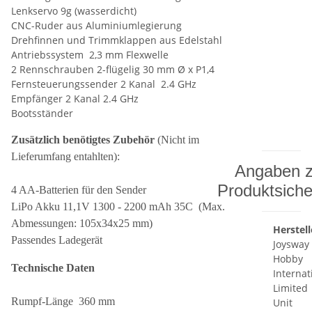
Lenkservo 9g (wasserdicht)
CNC-Ruder aus Aluminiumlegierung
Drehfinnen und Trimmklappen aus Edelstahl
Antriebssystem 2,3 mm Flexwelle
2 Rennschrauben 2-flügelig 30 mm Ø x P1,4
Fernsteuerungssender 2 Kanal 2.4 GHz
Empfänger 2 Kanal 2.4 GHz
Bootsständer
Zusätzlich benötigtes Zubehör
(Nicht im
Lieferumfang entahlten):
Angaben z
Produktsiche
4 AA-Batterien für den Sender
LiPo Akku 11,1V 1300 - 2200 mAh 35C (Max.
Abmessungen: 105x34x25 mm)
Herstel
Passendes Ladegerät
Joysway
Hobby
Technische Daten
Internat
Limited
Rumpf-Länge 360 mm
Unit