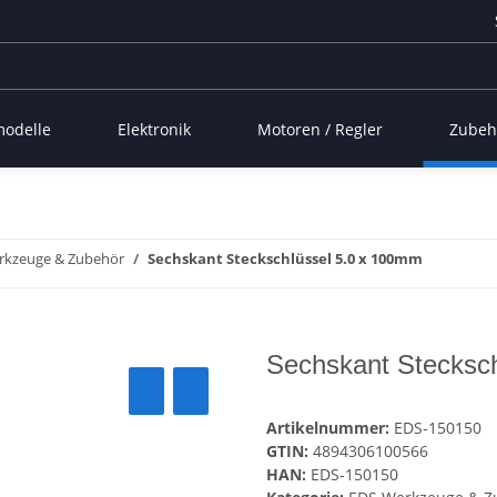
modelle
Elektronik
Motoren / Regler
Zubeh
rkzeuge & Zubehör
Sechskant Steckschlüssel 5.0 x 100mm
Sechskant Stecksc
Artikelnummer:
EDS-150150
GTIN:
4894306100566
HAN:
EDS-150150