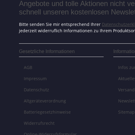
Angebote und tolle Aktionen nicht 
schnell unseren kostenlosen Newslett
Bitte senden Sie mir entsprechend Ihrer
Datenschutzerk
jederzeit widerruflich Informationen zu Ihrem Produktsor
Gesetzliche Informationen
Informati
AGB
Infos z
Impressum
Aktuell
Datenschutz
Versand
Altgeräteverordnung
Newslet
Batteriegesetzhinweise
Sitemap
Widerrufsrecht
Online-Widerrufsformular