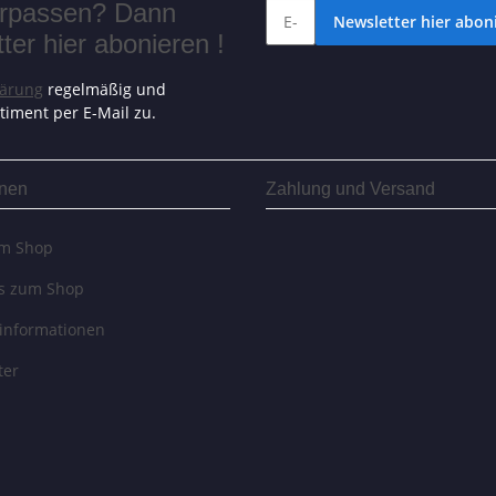
verpassen? Dann
Newsletter hier aboni
er hier abonieren !
lärung
regelmäßig und
timent per E-Mail zu.
onen
Zahlung und Versand
um Shop
es zum Shop
informationen
ter