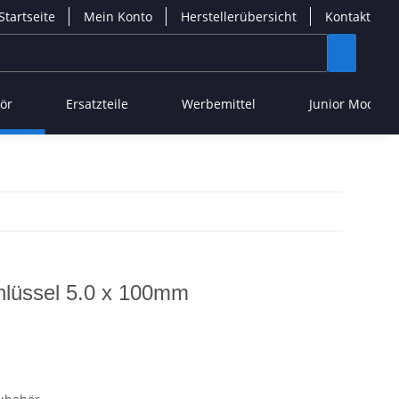
Startseite
Mein Konto
Herstellerübersicht
Kontakt
ör
Ersatzteile
Werbemittel
Junior Modelle
hlüssel 5.0 x 100mm