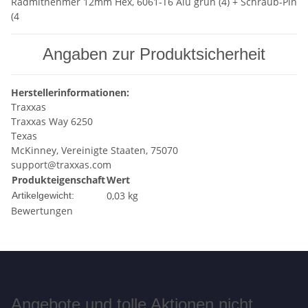
Radmitnehmer 12mm Hex, 6061-T6 Alu grün (4) + Schraub-Pin
(4
Angaben zur Produktsicherheit
Herstellerinformationen:
Traxxas
Traxxas Way 6250
Texas
McKinney, Vereinigte Staaten, 75070
support@traxxas.com
Produkteigenschaft
Wert
0,03
kg
Artikelgewicht:
Bewertungen
Angebote und tolle Aktionen nicht