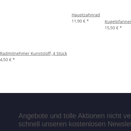
Hauptzahnrad
11,90 €
*
Kugelpfannen
15,50 €
*
Radmitnehmer Kunststoff, 4 Stück
4,50 €
*
Angebote und tolle Aktionen nicht 
schnell unseren kostenlosen Newslett