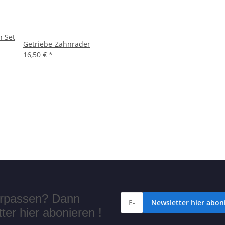
 Set
Getriebe-Zahnräder
16,50 €
*
verpassen? Dann
Newsletter hier aboni
er hier abonieren !