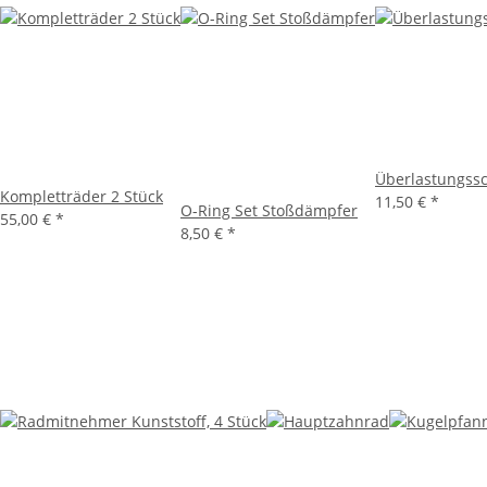
Überlastungss
Kompletträder 2 Stück
11,50 €
*
O-Ring Set Stoßdämpfer
55,00 €
*
8,50 €
*