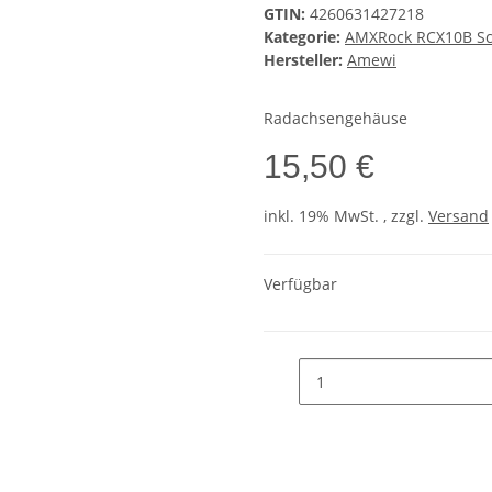
GTIN:
4260631427218
Kategorie:
AMXRock RCX10B Scal
Hersteller:
Amewi
Radachsengehäuse
15,50 €
inkl. 19% MwSt. , zzgl.
Versand
Verfügbar