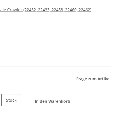
e Crawler (22432, 22433, 22458, 22460, 22462)
Frage zum Artikel
Stück
In den Warenkorb