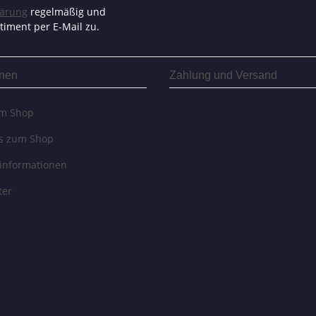
lärung
regelmäßig und
timent per E-Mail zu.
onen
Zahlung und Versand
um Shop
es zum Shop
informationen
ter