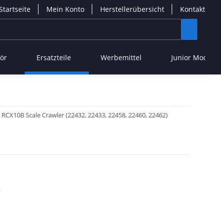
Startseite
Mein Konto
Herstellerübersicht
Kontakt
ör
Ersatzteile
Werbemittel
Junior Modelle
CX10B Scale Crawler (22432, 22433, 22458, 22460, 22462)
e