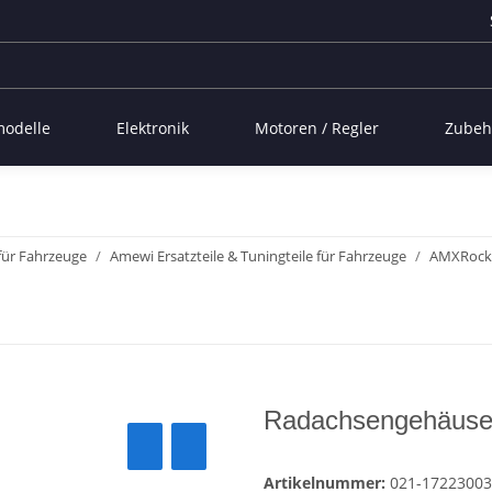
modelle
Elektronik
Motoren / Regler
Zubeh
 für Fahrzeuge
Amewi Ersatzteile & Tuningteile für Fahrzeuge
AMXRock R
Radachsengehäus
Artikelnummer:
021-17223003