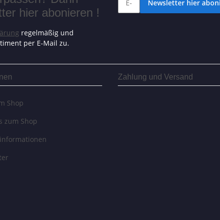
Newsletter hier aboni
er hier abonieren !
lärung
regelmäßig und
timent per E-Mail zu.
onen
Zahlung und Versand
um Shop
es zum Shop
informationen
ter