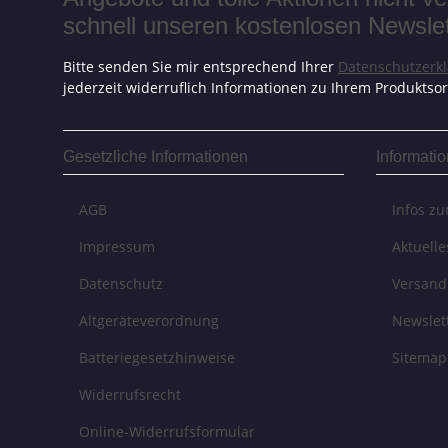
schnell unseren kostenlosen Newslett
Bitte senden Sie mir entsprechend Ihrer
Datenschutzerk
jederzeit widerruflich Informationen zu Ihrem Produktsor
Gesetzliche Informationen
Informati
AGB
Infos z
Impressum
Aktuell
Datenschutz
Versand
Altgeräteverordnung
Newslet
Batteriegesetzhinweise
Sitemap
Widerrufsrecht
Online-Widerrufsformular