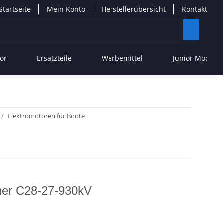
Startseite
Mein Konto
Herstellerübersicht
Kontakt
ör
Ersatzteile
Werbemittel
Junior Modelle
Elektromotoren für Boote
er C28-27-930kV