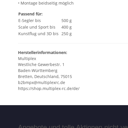
• Montage beidseitig möglich
Passend für:
E-Segler bis
500 g
Scale und Sport bis
400 g
Kunstflug und 3D bis
250 g
Herstellerinformationen:
Multiplex
Westliche Gewerbestr. 1
Baden-Württemberg
Bretten, Deutschland, 75015
b2bmpx@multiplexrc.de
https://shop.multiplex-rc.de/de/
Angebote und tolle Aktionen nicht 