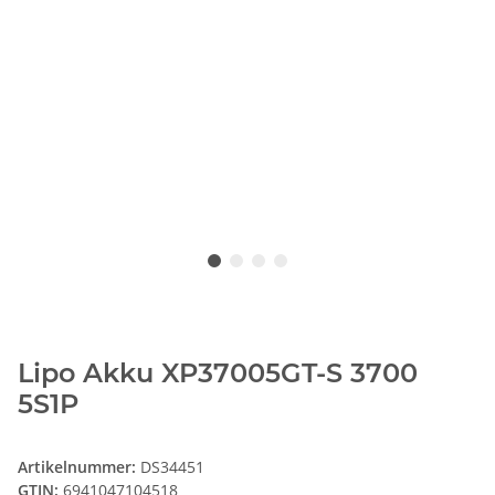
Lipo Akku XP37005GT-S 3700
5S1P
Artikelnummer:
DS34451
GTIN:
6941047104518