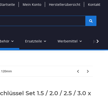
Startseite
Mein Konto
Herstellerübersicht
Kontakt
behör
Ersatzteile
Werbemittel
Junior M
0 x 120mm
üssel Set 1.5 / 2.0 / 2.5 / 3.0 x