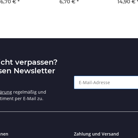
120mm
6,70 €
*
6,70 €
*
14,90 €
icht verpassen?
sen Newsletter
Angebote und tolle Aktionen n
lärung
regelmäßig und
timent per E-Mail zu.
onen
Zahlung und Versand