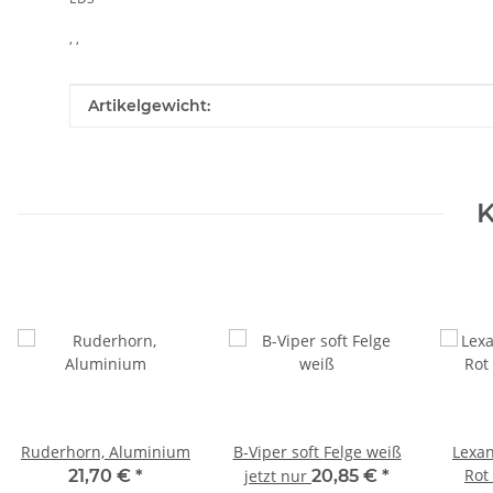
, ,
Produkteigenschaft
Wert
Artikelgewicht:
K
Ruderhorn, Aluminium
B-Viper soft Felge weiß
Lexan
Rot
21,70 €
*
jetzt nur
20,85 €
*