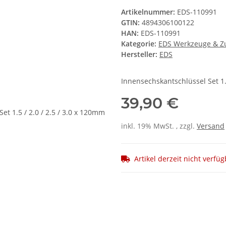
Artikelnummer:
EDS-110991
GTIN:
4894306100122
HAN:
EDS-110991
Kategorie:
EDS Werkzeuge & Z
Hersteller:
EDS
Innensechskantschlüssel Set 1.5
39,90 €
inkl. 19% MwSt. , zzgl.
Versand
Artikel derzeit nicht verfü