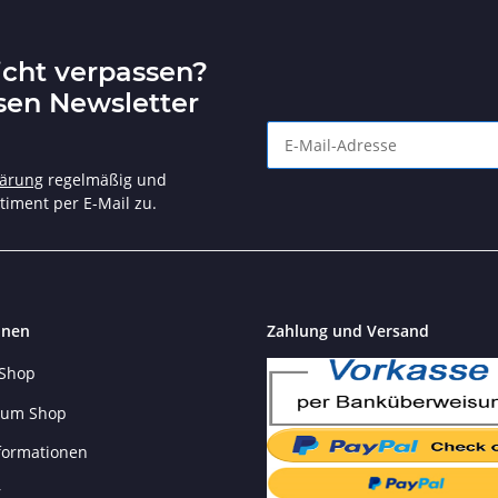
icht verpassen?
sen Newsletter
Angebote und tolle Aktionen n
lärung
regelmäßig und
timent per E-Mail zu.
onen
Zahlung und Versand
 Shop
 zum Shop
formationen
r