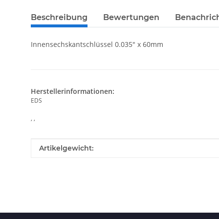
Beschreibung
Bewertungen
Benachric
Innensechskantschlüssel 0.035" x 60mm
Herstellerinformationen:
EDS
, ,
Produkteigenschaft
Wert
Artikelgewicht: