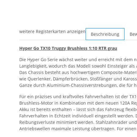
weitere Registerkarten anzeigen
Beschreibung
Be
Hyper Go TX10 Truggy Brushless 1:10 RTR grau
Die Hyper Go Serie wächst weiter und erreicht mit dem n
Langlebigkeit, wodurch das Modell sowohl Einsteiger als
Das Chassis besteht aus hochwertigem Composite-Materia
wie Querlenker, Dämpferbrücken, Stoßfänger und Karosse
Ganze durch Aluminium-Chassisverstrebungen, die für ho
Für ein präzises und kraftvolles Fahrverhalten ist der T
Brushless-Motor in Kombination mit dem neuen 120A Regl
Akku ist bereits enthalten – lässt sich das Fahrzeug fle
Fahrverhalten in Echtzeit individuell eingestellt werde
Reibungsverluste minimiert werden. Stahlzahnräder und ei
Antriebswellen maximale Leistung übertragen. Für einen 