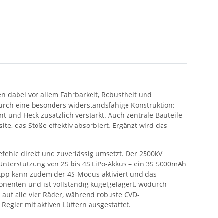
n dabei vor allem Fahrbarkeit, Robustheit und
durch eine besonders widerstandsfähige Konstruktion:
 und Heck zusätzlich verstärkt. Auch zentrale Bauteile
e, das Stöße effektiv absorbiert. Ergänzt wird das
befehle direkt und zuverlässig umsetzt. Der 2500kV
nterstützung von 2S bis 4S LiPo-Akkus – ein 3S 5000mAh
“ App kann zudem der 4S-Modus aktiviert und das
onenten und ist vollständig kugelgelagert, wodurch
 auf alle vier Räder, während robuste CVD-
egler mit aktiven Lüftern ausgestattet.