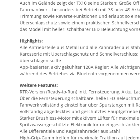
Auch im Gelände zeigt der TX10 seine Stärken: Große Off
Fahrmanöver – besonders bei Betrieb mit 3S oder 4S Akku
Trimmung sowie Reverse-Funktionen und erlaubt so eine pr
Überschlagschutz sowie einem praktischen Schnellverschl
das Modell mit heller, schaltbarer LED-Beleuchtung vorne
Highlights:
Alle Antriebsteile aus Metall und alle Zahnräder aus Stah
Karosserie mit Überschlagschutz und Schnellverschluss: 
überschlagen sollte
App-basierter, aktiv gekühlter 120A Regler: Alle wichtig
während des Betriebes via Bluetooth vorgenommen wer
Weitere Features:
RTR-Version (Ready-to-Run) inkl. Fernsteuerung, Akku, La
Über die Fernsteuerung schaltbare, helle LED-Beleuchtu
Fahrwerk vollständig einstellbar über Spurstangen mit 
Vollständig abgedecktes und geschütztes Hauptgetriebe 
Starker Brushless-Motor mit aktivem Lüfter für maximale
Spritzwassergeschützte Elektronik für uneingeschränkt
Alle Differentiale und Kegelzahnräder aus Stahl
High-Grip-Gummireifen für maximale Traktion auf jede