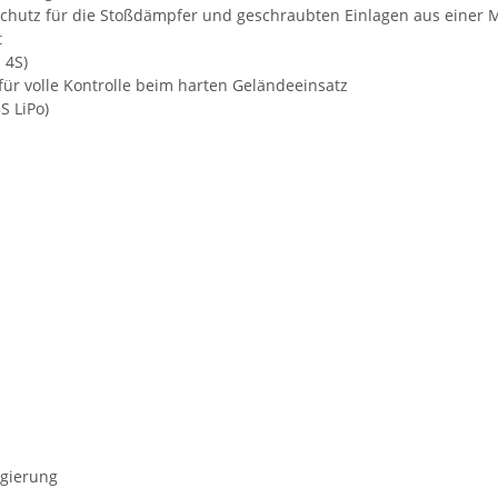
chutz für die Stoßdämpfer und geschraubten Einlagen aus einer M
t
 4S)
ür volle Kontrolle beim harten Geländeeinsatz
S LiPo)
egierung