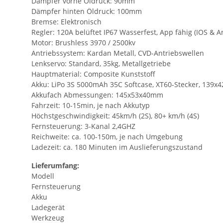
Dämpfer vorne Öldruck: 90mm
Dämpfer hinten Öldruck: 100mm
Bremse: Elektronisch
Regler: 120A belüftet IP67 Wasserfest, App fähig (IOS & A
Motor: Brushless 3970 / 2500kv
Antriebssystem: Kardan Metall, CVD-Antriebswellen
Lenkservo: Standard, 35kg, Metallgetriebe
Hauptmaterial: Composite Kunststoff
Akku: LiPo 3S 5000mAh 35C Softcase, XT60-Stecker, 139
Akkufach Abmessungen: 145x53x40mm
Fahrzeit: 10-15min, je nach Akkutyp
Höchstgeschwindigkeit: 45km/h (2S), 80+ km/h (4S)
Fernsteuerung: 3-Kanal 2,4GHZ
Reichweite: ca. 100-150m, je nach Umgebung
Ladezeit: ca. 180 Minuten im Auslieferungszustand
Lieferumfang:
Modell
Fernsteuerung
Akku
Ladegerät
Werkzeug