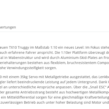
wertungen
euen TX10 Truggy im Maßstab 1:10 ein neues Level: Im Fokus stehe
 auch erfahrene Fahrer anspricht. Die 1:10er Plattform überzeugt 
l in Wabenstruktur und wird durch Aluminium-Skid-Plates an Front
riehalterungen bestehen aus flexiblem, bruchresistentem Composit
he Verwindungssteifigkeit sorgen.
X10 mit einem 35kg Servo mit Metallgetriebe ausgestattet, das Lenk
er liefert beeindruckende Leistung auf jedem Untergrund. Dank U
xibel an unterschiedliche Ansprüche anpassen. Über die „Snail ESC
n. Der gesamte Antriebsstrang besteht aus hochwertigen Metallkomp
n Mitteldifferential sorgen für eine gleichmäßige Kraftverteilung
zuverlässigen Betrieb auch unter hoher Belastung sind Motor und R