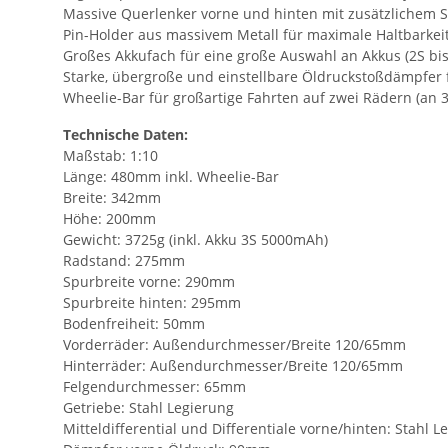
Massive Querlenker vorne und hinten mit zusätzlichem S
Pin-Holder aus massivem Metall für maximale Haltbarkei
Großes Akkufach für eine große Auswahl an Akkus (2S bis
Starke, übergroße und einstellbare Öldruckstoßdämpfer f
Wheelie-Bar für großartige Fahrten auf zwei Rädern (an 3
Technische Daten:
Maßstab: 1:10
Länge: 480mm inkl. Wheelie-Bar
Breite: 342mm
Höhe: 200mm
Gewicht: 3725g (inkl. Akku 3S 5000mAh)
Radstand: 275mm
Spurbreite vorne: 290mm
Spurbreite hinten: 295mm
Bodenfreiheit: 50mm
Vorderräder: Außendurchmesser/Breite 120/65mm
Hinterräder: Außendurchmesser/Breite 120/65mm
Felgendurchmesser: 65mm
Getriebe: Stahl Legierung
Mitteldifferential und Differentiale vorne/hinten: Stahl L