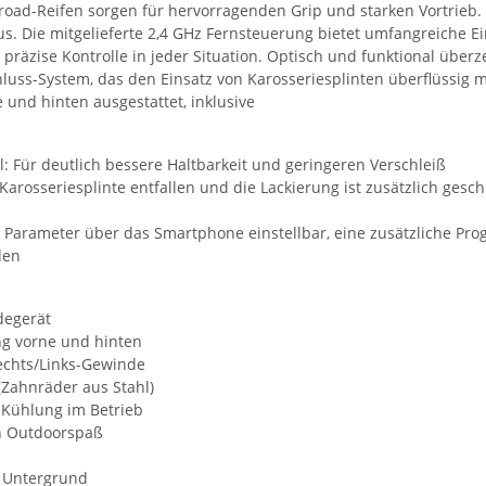
road-Reifen sorgen für hervorragenden Grip und starken Vortrieb. 
s. Die mitgelieferte 2,4 GHz Fernsteuerung bietet umfangreiche Ei
äzise Kontrolle in jeder Situation. Optisch und funktional überze
uss-System, das den Einsatz von Karosseriesplinten überflüssig ma
 und hinten ausgestattet, inklusive
l: Für deutlich bessere Haltbarkeit und geringeren Verschleiß
Karosseriesplinte entfallen und die Lackierung ist zusätzlich gesc
en Parameter über das Smartphone einstellbar, eine zusätzliche Pro
den
degerät
ng vorne und hinten
Rechts/Links-Gewinde
(Zahnräder aus Stahl)
 Kühlung im Betrieb
en Outdoorspaß
m Untergrund