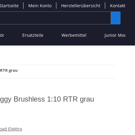
Startseite
Mein Konto
Herstellerübersicht
Kontakt
ör
Ersatzteile
Werbemittel
Junior Modelle
 RTR grau
ggy Brushless 1:10 RTR grau
oad Elektro