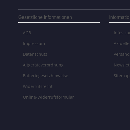
Gesetzliche Informationen
Informati
AGB
Infos z
Impressum
Aktuell
Datenschutz
Versand
Altgeräteverordnung
Newslet
Batteriegesetzhinweise
Sitemap
Widerrufsrecht
Online-Widerrufsformular