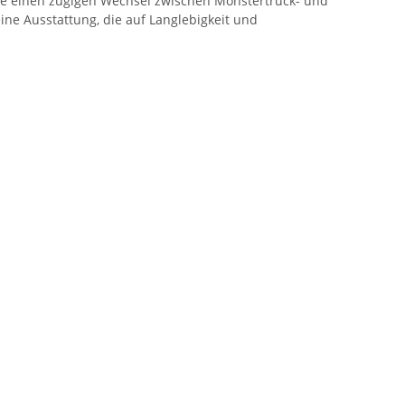
ie einen zügigen Wechsel zwischen Monstertruck- und
ine Ausstattung, die auf Langlebigkeit und