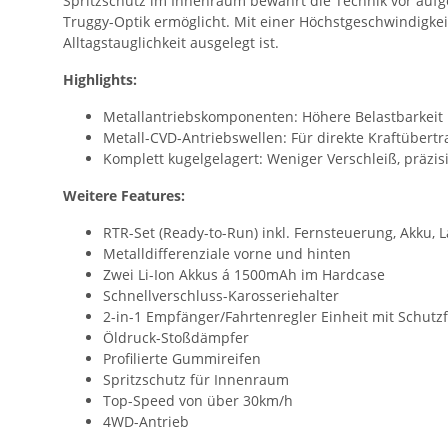
Spritzschutz im Innenraum bewahrt die Technik vor auf
Truggy-Optik ermöglicht. Mit einer Höchstgeschwindigkei
Alltagstauglichkeit ausgelegt ist.
Highlights:
Metallantriebskomponenten: Höhere Belastbarkei
Metall-CVD-Antriebswellen: Für direkte Kraftübert
Komplett kugelgelagert: Weniger Verschleiß, präzis
Weitere Features:
RTR-Set (Ready-to-Run) inkl. Fernsteuerung, Akku, 
Metalldifferenziale vorne und hinten
Zwei Li-Ion Akkus á 1500mAh im Hardcase
Schnellverschluss-Karosseriehalter
2-in-1 Empfänger/Fahrtenregler Einheit mit Schutz
Öldruck-Stoßdämpfer
Profilierte Gummireifen
Spritzschutz für Innenraum
Top-Speed von über 30km/h
4WD-Antrieb