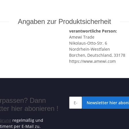
Angaben zur Produktsicherheit
verantwortliche Person:
Amewi Trade
Nikolaus-Otto-Str. 6
Nordrhein-Westfalen
Borchen, Deutschland, 33178
https://www.amewi.com
verpassen? Dann
Newsletter hier aboni
er hier abonieren !
lärung
regelmäßig und
timent per E-Mail zu.