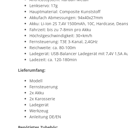
Lenkservo: 17g
Hauptmaterial: Composite Kunststoff
Akkufach Abmessungen: 94x40x27mm
Akku: Li-Ion 2S 7,4V 1500mAh, 10C, Hardcase, Dean
Fahrzeit: bis zu 7-8min pro Akku
Höchstgeschwindigkeit: 30+km/h
Fernsteuerung: T3E 3-Kanal, 2,4GHz
Reichweite: ca. 80-100m
Ladegerät: USB-Balancer Ladegerät mit 7,4V 1,5A A
Ladezeit: ca. 120-180min
Lieferumfang:
Modell
Fernsteuerung
2x Akku
2x Karosserie
Ladegerät
Werkzeug
Anleitung DE/EN
Benötigtes Zubehör: