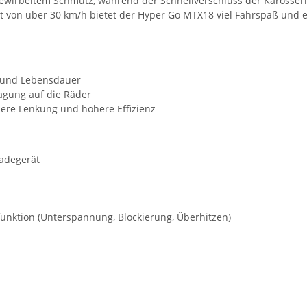
gewirbeltem Schmutz, während der Schnellverschluss der Karosser
t von über 30 km/h bietet der Hyper Go MTX18 viel Fahrspaß und e
t und Lebensdauer
ragung auf die Räder
iere Lenkung und höhere Effizienz
Ladegerät
funktion (Unterspannung, Blockierung, Überhitzen)