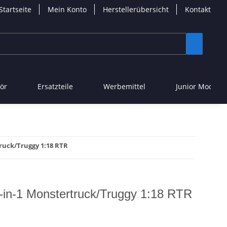
Startseite
Mein Konto
Herstellerübersicht
Kontakt
ör
Ersatzteile
Werbemittel
Junior Modelle
ruck/Truggy 1:18 RTR
in-1 Monstertruck/Truggy 1:18 RTR