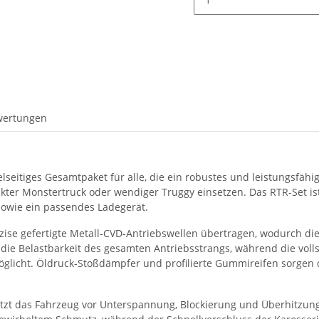
wertungen
lseitiges Gesamtpaket für alle, die ein robustes und leistungsfäh
ter Monstertruck oder wendiger Truggy einsetzen. Das RTR-Set ist 
sowie ein passendes Ladegerät.
se gefertigte Metall-CVD-Antriebswellen übertragen, wodurch die K
die Belastbarkeit des gesamten Antriebsstrangs, während die voll
öglicht. Öldruck-Stoßdämpfer und profilierte Gummireifen sorgen
tzt das Fahrzeug vor Unterspannung, Blockierung und Überhitzung, 