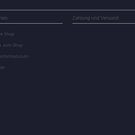
onen
Zahlung und Versand
um Shop
es zum Shop
informationen
ter