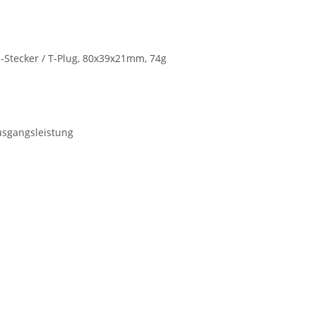
s-Stecker / T-Plug, 80x39x21mm, 74g
usgangsleistung