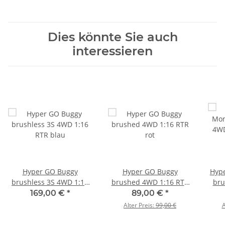
Dies könnte Sie auch
interessieren
Hyper GO Buggy
Hyper GO Buggy
Hyp
brushless 3S 4WD 1:16
brushed 4WD 1:16 RTR
bru
RTR blau
rot
169,00 €
*
89,00 €
*
Alter Preis:
99,00 €
A