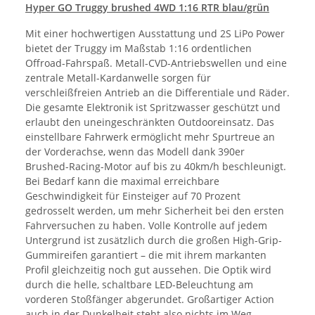
Hyper GO Truggy brushed 4WD 1:16 RTR blau/grün
Mit einer hochwertigen Ausstattung und 2S LiPo Power
bietet der Truggy im Maßstab 1:16 ordentlichen
Offroad-Fahrspaß. Metall-CVD-Antriebswellen und eine
zentrale Metall-Kardanwelle sorgen für
verschleißfreien Antrieb an die Differentiale und Räder.
Die gesamte Elektronik ist Spritzwasser geschützt und
erlaubt den uneingeschränkten Outdooreinsatz. Das
einstellbare Fahrwerk ermöglicht mehr Spurtreue an
der Vorderachse, wenn das Modell dank 390er
Brushed-Racing-Motor auf bis zu 40km/h beschleunigt.
Bei Bedarf kann die maximal erreichbare
Geschwindigkeit für Einsteiger auf 70 Prozent
gedrosselt werden, um mehr Sicherheit bei den ersten
Fahrversuchen zu haben. Volle Kontrolle auf jedem
Untergrund ist zusätzlich durch die großen High-Grip-
Gummireifen garantiert – die mit ihrem markanten
Profil gleichzeitig noch gut aussehen. Die Optik wird
durch die helle, schaltbare LED-Beleuchtung am
vorderen Stoßfänger abgerundet. Großartiger Action
auch in der Dunkelheit steht also nichts im Weg.