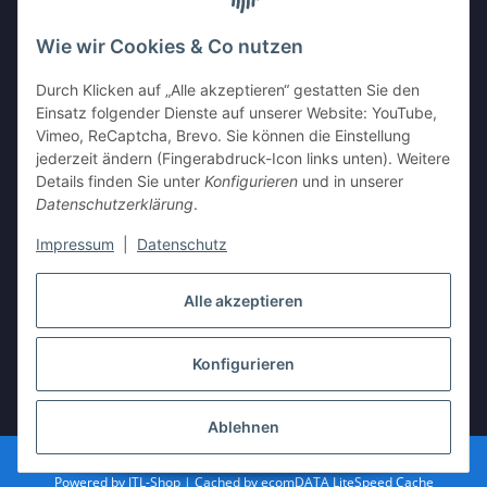
Wie wir Cookies & Co nutzen
Durch Klicken auf „Alle akzeptieren“ gestatten Sie den
Einsatz folgender Dienste auf unserer Website: YouTube,
Vimeo, ReCaptcha, Brevo. Sie können die Einstellung
Shop Partnerseiten
jederzeit ändern (Fingerabdruck-Icon links unten). Weitere
Details finden Sie unter
Konfigurieren
und in unserer
Datenschutzerklärung
.
Impressum
|
Datenschutz
Vertrag widerrufen
Alle akzeptieren
Konfigurieren
* Alle Preise inkl. gesetzlicher USt., zzgl.
Versand
Ablehnen
Besucherzähler: 3602101
Powered by
JTL-Shop
| Cached by
ecomDATA LiteSpeed Cache