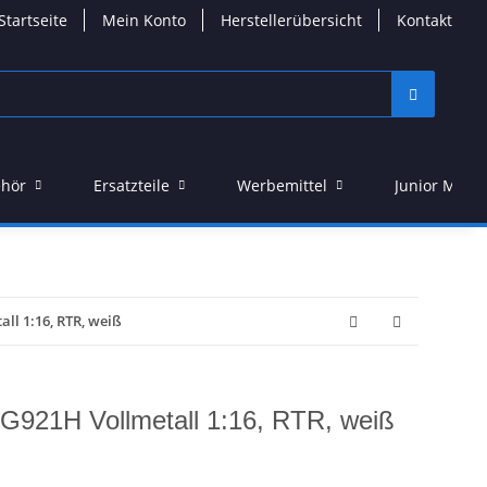
Startseite
Mein Konto
Herstellerübersicht
Kontakt
hör
Ersatzteile
Werbemittel
Junior Model
ll 1:16, RTR, weiß
 G921H Vollmetall 1:16, RTR, weiß