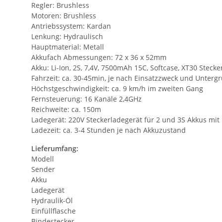
Regler: Brushless
Motoren: Brushless
Antriebssystem: Kardan
Lenkung: Hydraulisch
Hauptmaterial: Metall
Akkufach Abmessungen: 72 x 36 x 52mm
Akku: Li-Ion, 2S, 7,4V, 7500mAh 15C, Softcase, XT30 Stec
Fahrzeit: ca. 30-45min, je nach Einsatzzweck und Unterg
Höchstgeschwindigkeit: ca. 9 km/h im zweiten Gang
Fernsteuerung: 16 Kanäle 2,4GHz
Reichweite: ca. 150m
Ladegerät: 220V Steckerladegerät für 2 und 3S Akkus mit
Ladezeit: ca. 3-4 Stunden je nach Akkuzustand
Lieferumfang:
Modell
Sender
Akku
Ladegerät
Hydraulik-Öl
Einfüllflasche
Bindestecker