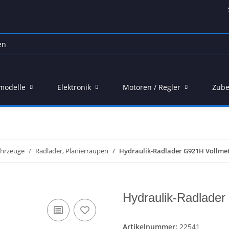
modelle
Elektronik
Motoren / Regler
Zube
ahrzeuge
Radlader, Planierraupen
Hydraulik-Radlader G921H Vollmeta
Hydraulik-Radlader
Artikelnummer:
22541