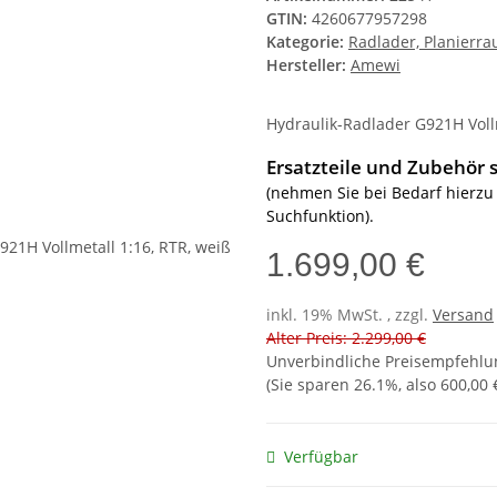
GTIN:
4260677957298
Kategorie:
Radlader, Planierr
Hersteller:
Amewi
Hydraulik-Radlader G921H Vollm
Ersatzteile und Zubehör s
(nehmen Sie bei Bedarf hierzu
Suchfunktion).
1.699,00 €
inkl. 19% MwSt. , zzgl.
Versand
Alter Preis: 2.299,00 €
Unverbindliche Preisempfehlun
(Sie sparen
26.1%
, also
600,00 
Verfügbar