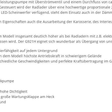
hleistungspumpe mit Überströmventil und einem Durchfluss von ca.
 Gesteuert wird der Radlader über eine hochwertige proportional
e LED-Scheinwerfer verfügend, steht dem Einsatz auch in der Däm
 Eigenschaften auch die Ausarbeitung der Karosserie, des Interi
m Modell insgesamt deutlich höher als bei Radladern mit z.B. elek
sen wird. Der G921H eignet sich wunderbar als Übergang von unse
ierfähigkeit auf jedem Untergrund
en dem Modell höchste Antriebskraft in schwierigem Gelände
schiedliche Geschwindigkeiten und perfekte Kraftübertragung im 
likpumpe
hohe Dichtigkeit
ne große Wartungsklappe am Heck
rund