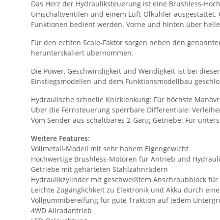
Das Herz der Hydrauliksteuerung ist eine Brushless-Hoc
Umschaltventilen und einem Luft-Ölkühler ausgestattet.
Funktionen bedient werden. Vorne und hinten über hell
Für den echten Scale-Faktor sorgen neben den genannten
herunterskaliert übernommen.
Die Power, Geschwindigkeit und Wendigkeit ist bei diese
Einstiegsmodellen und dem Funktionsmodellbau geschlos
Hydraulische schnelle Knicklenkung: Für höchste Manövr
Über die Fernsteuerung sperrbare Differentiale: Verleih
Vom Sender aus schaltbares 2-Gang-Getriebe: Für unter
Weitere Features:
Vollmetall-Modell mit sehr hohem Eigengewicht
Hochwertige Brushless-Motoren für Antrieb und Hydrau
Getriebe mit gehärteten Stahlzahnrädern
Hydraulikzylinder mit geschweißtem Anschraubblock für 
Leichte Zugänglichkeit zu Elektronik und Akku durch ei
Vollgummibereifung für gute Traktion auf jedem Unterg
4WD Allradantrieb