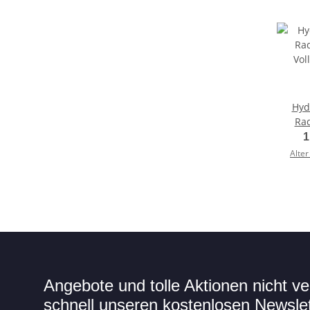
Hydr
Ra
Vollm
1
m
Alter
Angebote und tolle Aktionen nicht 
schnell unseren kostenlosen Newslett