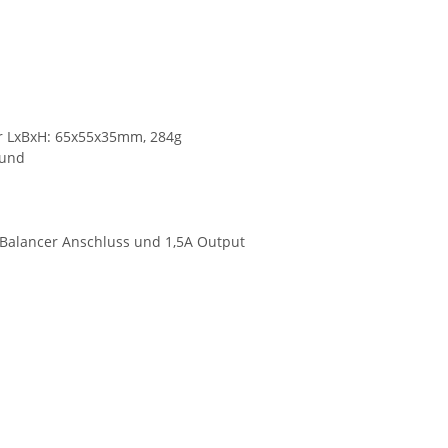
ker LxBxH: 65x55x35mm, 284g
rund
 Balancer Anschluss und 1,5A Output