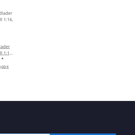
lader
l 1:16,
€
*
,00 €