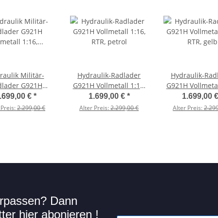
aulik Militär-
Hydraulik-Radlader
Hydraulik-Rad
dlader G921H
G921H Vollmetall 1:16,
G921H Vollmetal
etall 1:16, RTR,
RTR, petrol
RTR, gelb
.699,00 €
*
1.699,00 €
*
1.699,00 
ilitär grün
 Preis:
2.299,00 €
Alter Preis:
2.299,00 €
Alter Preis:
2.299
verpassen? Dann
er hier abonieren !