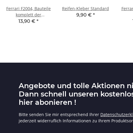
Ferrari F2004, Bauteile
Reifen-Kleber Standard
Ferra
komplett der
9,90 €
*
deAgostini Ausgabe 56,
Haupt
13,90 €
*
linker Hinterreifen
Bautei
Angebote und tolle Aktionen n
Dann schnell unseren kostenlo
hier abonieren !
Bitte senden Sie mir entsprechend Ihrer
Datenschutzerk
jederzeit widerruflich Informationen zu Ihrem Produktsor