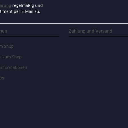
lärung
regelmäßig und
timent per E-Mail zu.
onen
Zahlung und Versand
um Shop
es zum Shop
informationen
ter