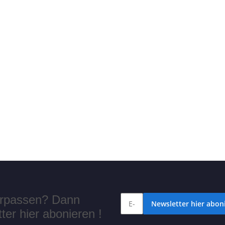
verpassen? Dann
Newsletter hier aboni
er hier abonieren !