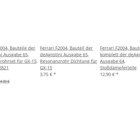
2004, Bauteile der
Ferrari F2004, Bauteil der
Ferrari F2004, Baut
i Ausgabe 65,
deAgostini Ausgabe 65,
komplett der deAgo
ohrset für GX-15,
Resonanzrohr Dichtung für
Ausgabe 64,
2821
GX-15
Stoßdämpferteile
3,75 €
*
12,90 €
*
4,90 €