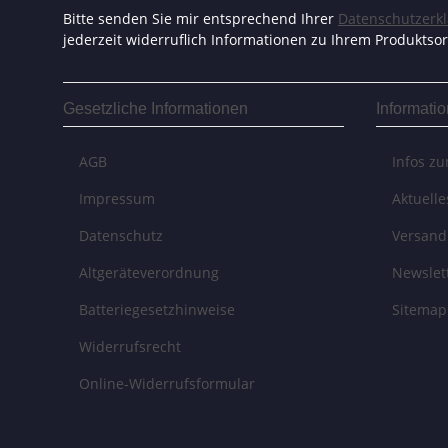
Bitte senden Sie mir entsprechend Ihrer
Datenschutzerk
jederzeit widerruflich Informationen zu Ihrem Produktsor
Gesetzliche Informationen
Informati
AGB
Infos z
Impressum
Aktuell
Datenschutz
Versand
Altgeräteverordnung
Newslet
Batteriegesetzhinweise
Sitemap
Widerrufsrecht
Online-Widerrufsformular