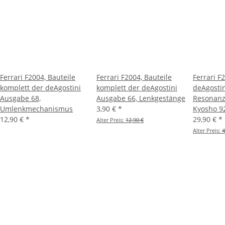
Ferrari F2004, Bauteile
Ferrari F2004, Bauteile
Ferrari F
komplett der deAgostini
komplett der deAgostini
deAgostin
Ausgabe 68,
Ausgabe 66, Lenkgestänge
Resonanzr
Umlenkmechanismus
3,90 €
*
Kyosho 9
12,90 €
*
29,90 €
*
Alter Preis:
12,90 €
Alter Preis:
4