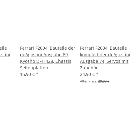
eile
Ferrari F2004, Bauteile der
Ferrari F2004, Bauteile
stini
deAgostini Ausgabe 69,
komplett der deAgostini
Kyosho DFT-428, Chassis
Ausgabe 74, Servos mit
Seitenplatten
Zubehör
15,90 €
*
24,90 €
*
Alter Preis:
29,90 €