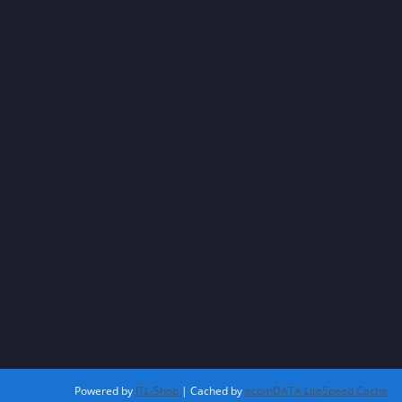
Powered by
JTL-Shop
| Cached by
ecomDATA LiteSpeed Cache