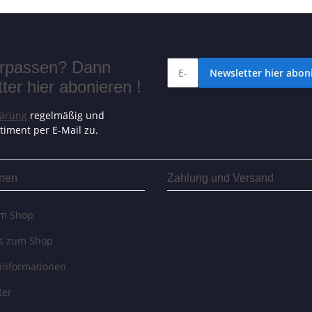
verpassen? Dann
Newsletter hier aboni
er hier abonieren !
lärung
regelmäßig und
timent per E-Mail zu.
onen
Zahlung und Versand
um Shop
es zum Shop
informationen
ter