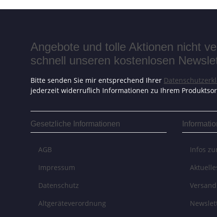
Angebote und tolle Aktionen nicht 
schnell unseren kostenlosen Newslett
Bitte senden Sie mir entsprechend Ihrer
Datenschutzerk
jederzeit widerruflich Informationen zu Ihrem Produktsor
Gesetzliche Informationen
Informati
AGB
Infos z
Impressum
Aktuell
Datenschutz
Versand
Altgeräteverordnung
Newslet