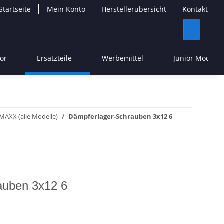
Startseite
Mein Konto
Herstellerübersicht
Kontakt
ör
Ersatzteile
Werbemittel
Junior Modelle
MAXX (alle Modelle)
Dämpferlager-Schrauben 3x12 6
auben 3x12 6