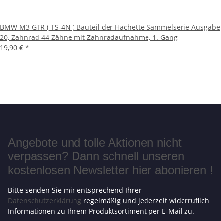
BMW M3 GTR ( TS-4N ) Bauteil der Hachette Sammelserie Ausgabe
20, Zahnrad 44 Zähne mit Zahnradaufnahme, 1. Gang
19,90 €
*
Angebote und tolle Aktionen nicht
verpassen? Dann schnell unseren
kostenlosen Newsletter hier abonieren !
Bitte senden Sie mir entsprechend Ihrer
Datenschutzerklärung
regelmäßig und jederzeit widerruflich
Informationen zu Ihrem Produktsortiment per E-Mail zu.