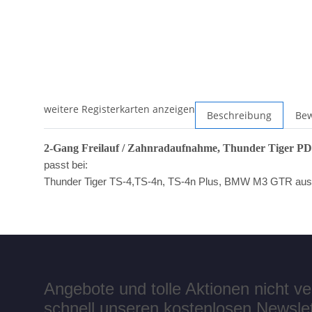
weitere Registerkarten anzeigen
Beschreibung
Be
2-Gang Freilauf / Zahnradaufnahme, Thunder Tiger P
passt bei:
Thunder Tiger TS-4,TS-4n, TS-4n Plus, BMW M3 GTR aus
Angebote und tolle Aktionen nicht 
schnell unseren kostenlosen Newslett