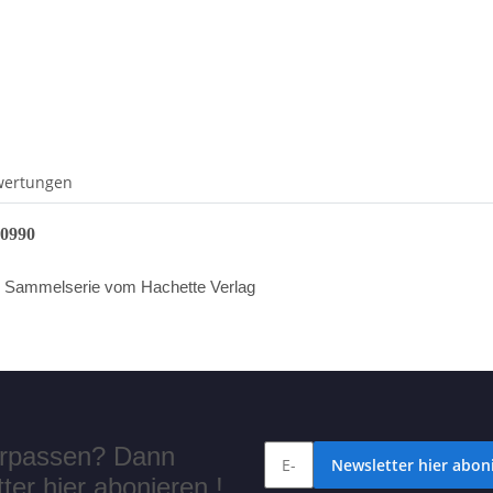
wertungen
D0990
 Sammelserie vom Hachette Verlag
verpassen? Dann
Newsletter hier aboni
er hier abonieren !