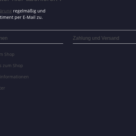
lärung
regelmäßig und
timent per E-Mail zu.
onen
Zahlung und Versand
um Shop
es zum Shop
informationen
ter