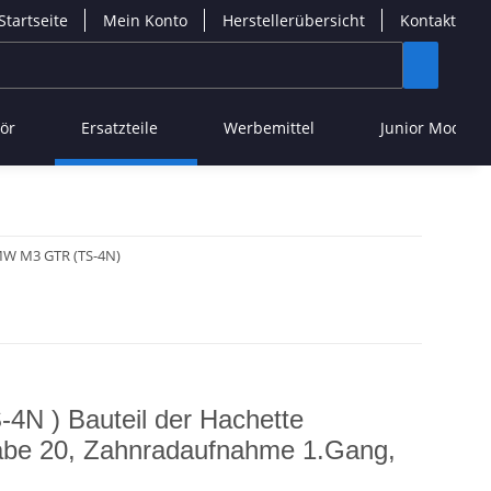
Startseite
Mein Konto
Herstellerübersicht
Kontakt
ör
Ersatzteile
Werbemittel
Junior Modelle
W M3 GTR (TS-4N)
N ) Bauteil der Hachette
be 20, Zahnradaufnahme 1.Gang,