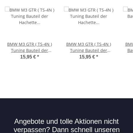
BMW M3 GTR ( TS-4N )
BMW M3 GTR ( TS-4N )
BMW
Tuning Bauteil der
Tuning Bauteil der
Ba
Hachette Sammelserie
Hachette Sammelserie
Sam
15,95 €
*
15,95 €
*
Ausgabe 05, Zahnriemen
Ausgabe 11, Zahnriemen
19, 
Mitte, 54 Zähne, WL162
hinten 59 Zähne, WL177
Angebote und tolle Aktionen nicht
verpassen? Dann schnell unseren