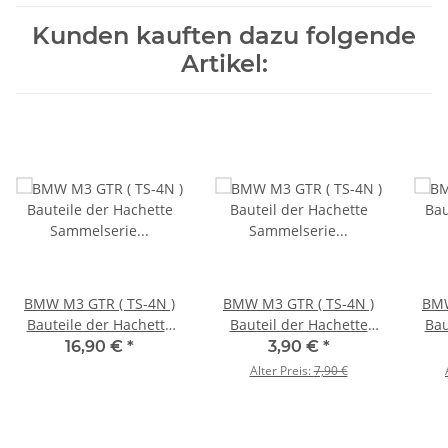
Kunden kauften dazu folgende
Artikel:
BMW M3 GTR ( TS-4N )
BMW M3 GTR ( TS-4N )
BMW
Bauteile der Hachette
Bauteil der Hachette
Bau
Sammelserie Ausgabe
Sammelserie Ausgabe
Sam
16,90 €
*
3,90 €
*
09, Chassis blau
07, Überrollbügel
Alter Preis:
7,90 €