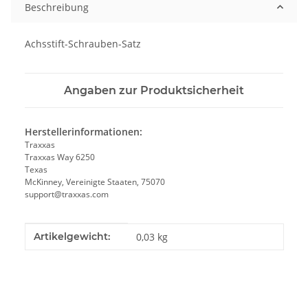
Beschreibung
Achsstift-Schrauben-Satz
Angaben zur Produktsicherheit
Herstellerinformationen:
Traxxas
Traxxas Way 6250
Texas
McKinney, Vereinigte Staaten, 75070
support@traxxas.com
Produkteigenschaft
Wert
Artikelgewicht:
0,03
kg