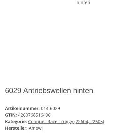
6029 Antriebswellen hinten
Artikelnummer:
014-6029
GTIN:
4260768516496
Kategorie:
Conquer Race Truggy (22604, 22605)
Hersteller:
Amewi