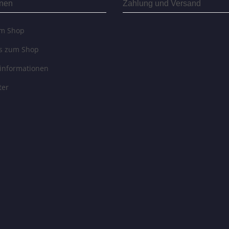
onen
Zahlung und Versand
um Shop
es zum Shop
informationen
ter