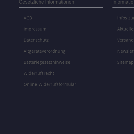
Gesetzliche Informationen
Informati
AGB
Infos z
Impressum
Aktuell
Datenschutz
Versand
Altgeräteverordnung
Newslet
Batteriegesetzhinweise
Sitemap
Widerrufsrecht
Online-Widerrufsformular