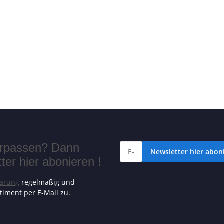
verpassen? Dann
Newsletter hier aboni
er hier abonieren !
lärung
regelmäßig und
timent per E-Mail zu.