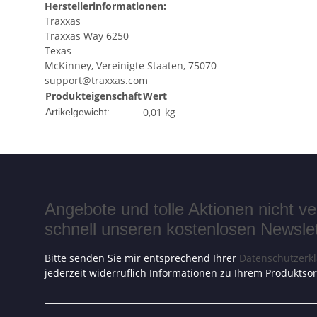
Herstellerinformationen:
Traxxas
Traxxas Way 6250
Texas
McKinney, Vereinigte Staaten, 75070
support@traxxas.com
Produkteigenschaft
Wert
0,01
kg
Artikelgewicht:
Angebote und tolle Aktionen nicht 
schnell unseren kostenlosen Newslett
Bitte senden Sie mir entsprechend Ihrer
Datenschutzerk
jederzeit widerruflich Informationen zu Ihrem Produktsor