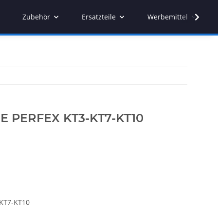
Zubehör
Ersatzteile
Werbemittel
 PERFEX KT3-KT7-KT10
KT7-KT10