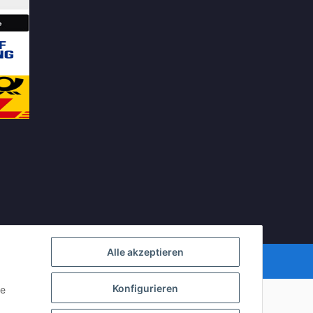
Alle akzeptieren
Powered by
JTL-Shop
| Cached by
ecomDATA LiteSpeed Cache
Konfigurieren
ie