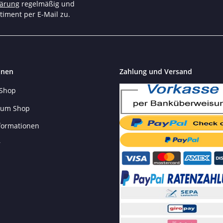
Angebote und tolle Aktionen n
lärung
regelmäßig und
timent per E-Mail zu.
onen
Zahlung und Versand
 Shop
 zum Shop
formationen
r