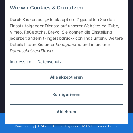
Wie wir Cookies & Co nutzen
Durch Klicken auf „Alle akzeptieren“ gestatten Sie den
Einsatz folgender Dienste auf unserer Website: YouTube,
Vimeo, ReCaptcha, Brevo. Sie können die Einstellung
Shop Partnerseiten
jederzeit ändern (Fingerabdruck-Icon links unten). Weitere
Details finden Sie unter
Konfigurieren
und in unserer
Datenschutzerklärung
.
Impressum
|
Datenschutz
Vertrag widerrufen
Alle akzeptieren
Konfigurieren
* Alle Preise inkl. gesetzlicher USt., zzgl.
Versand
Ablehnen
Besucherzähler: 3583530
Powered by
JTL-Shop
| Cached by
ecomDATA LiteSpeed Cache