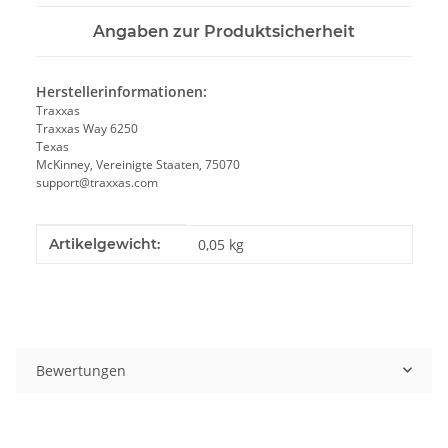
Angaben zur Produktsicherheit
Herstellerinformationen:
Traxxas
Traxxas Way 6250
Texas
McKinney, Vereinigte Staaten, 75070
support@traxxas.com
Produkteigenschaft
Wert
Artikelgewicht:
0,05
kg
Bewertungen