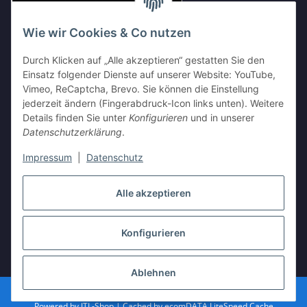
Wie wir Cookies & Co nutzen
Durch Klicken auf „Alle akzeptieren“ gestatten Sie den
Einsatz folgender Dienste auf unserer Website: YouTube,
Vimeo, ReCaptcha, Brevo. Sie können die Einstellung
Shop Partnerseiten
jederzeit ändern (Fingerabdruck-Icon links unten). Weitere
Details finden Sie unter
Konfigurieren
und in unserer
Datenschutzerklärung
.
Impressum
|
Datenschutz
Vertrag widerrufen
Alle akzeptieren
Konfigurieren
* Alle Preise inkl. gesetzlicher USt., zzgl.
Versand
Ablehnen
Besucherzähler: 3612743
Powered by
JTL-Shop
| Cached by
ecomDATA LiteSpeed Cache