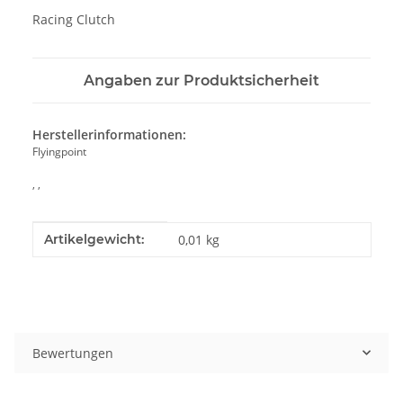
Racing Clutch
Angaben zur Produktsicherheit
Herstellerinformationen:
Flyingpoint
, ,
Produkteigenschaft
Wert
Artikelgewicht:
0,01
kg
Bewertungen