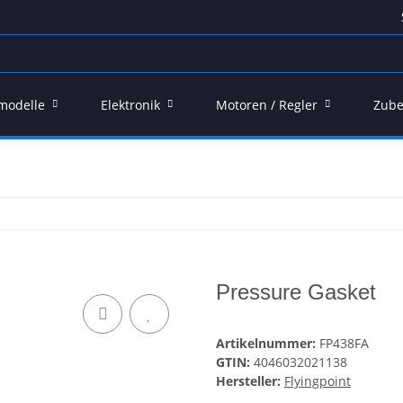
modelle
Elektronik
Motoren / Regler
Zube
Pressure Gasket
Artikelnummer:
FP438FA
GTIN:
4046032021138
Hersteller:
Flyingpoint