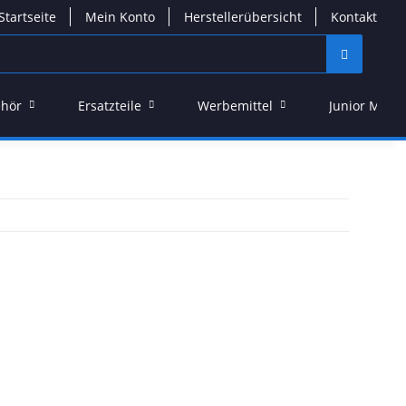
Startseite
Mein Konto
Herstellerübersicht
Kontakt
hör
Ersatzteile
Werbemittel
Junior Model