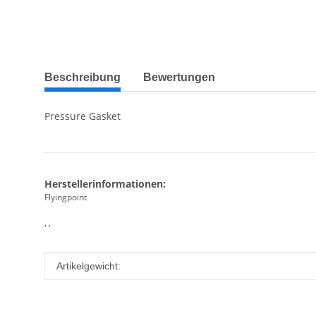
weitere Registerkarten anzeigen
Beschreibung
Bewertungen
Pressure Gasket
Herstellerinformationen:
Flyingpoint
, ,
Produkteigenschaft
Wert
Artikelgewicht: