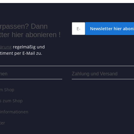
verpassen? Dann
Newsletter hier aboni
er hier abonieren !
lärung
regelmäßig und
timent per E-Mail zu.
onen
Zahlung und Versand
um Shop
es zum Shop
informationen
ter