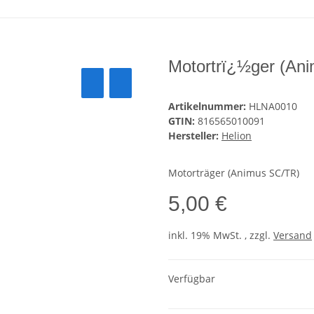
Motortrï¿½ger (An
Artikelnummer:
HLNA0010
GTIN:
816565010091
Hersteller:
Helion
Motorträger (Animus SC/TR)
5,00 €
inkl. 19% MwSt. , zzgl.
Versand
Verfügbar