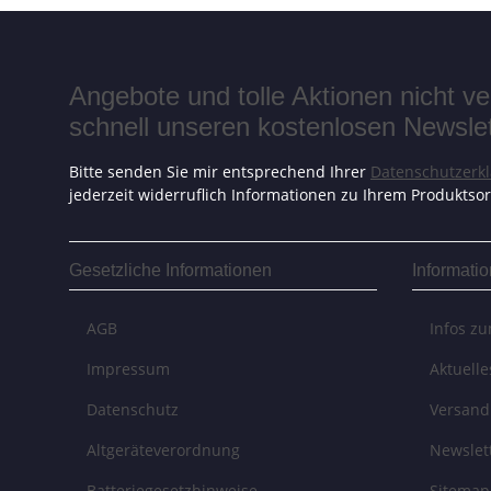
Angebote und tolle Aktionen nicht 
schnell unseren kostenlosen Newslett
Bitte senden Sie mir entsprechend Ihrer
Datenschutzerk
jederzeit widerruflich Informationen zu Ihrem Produktsor
Gesetzliche Informationen
Informati
AGB
Infos z
Impressum
Aktuell
Datenschutz
Versand
Altgeräteverordnung
Newslet
Batteriegesetzhinweise
Sitemap