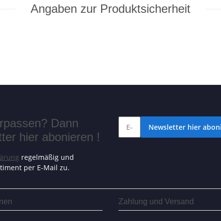
Angaben zur Produktsicherheit
verpassen? Dann
Newsletter hier aboni
er hier abonieren !
lärung
regelmäßig und
timent per E-Mail zu.
onen
Zahlung und Versand