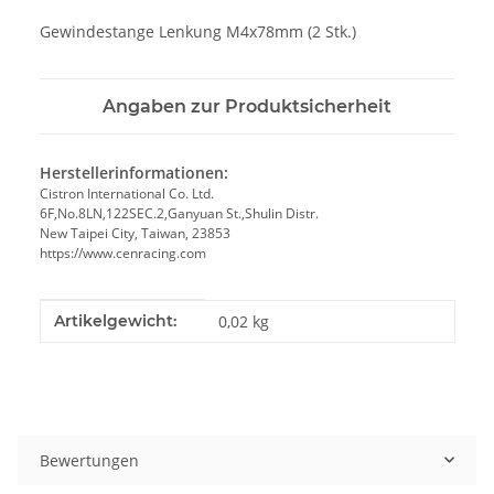
Gewindestange Lenkung M4x78mm (2 Stk.)
Angaben zur Produktsicherheit
Herstellerinformationen:
Cistron International Co. Ltd.
6F,No.8LN,122SEC.2,Ganyuan St.,Shulin Distr.
New Taipei City, Taiwan, 23853
https://www.cenracing.com
Produkteigenschaft
Wert
Artikelgewicht:
0,02
kg
Bewertungen