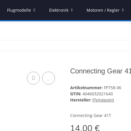
Flugmodelle
Elektronik
Motoren / Regler
Connecting Gear 4
Artikelnummer:
FP758-06
GTIN:
4046032021640
Hersteller:
Flyingpoint
Connecting Gear 41T
14,00 €