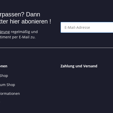
verpassen? Dann
er hier abonieren !
lärung
regelmäßig und
Angebote und tolle Aktionen n
timent per E-Mail zu.
onen
Zahlung und Versand
 Shop
 zum Shop
formationen
r