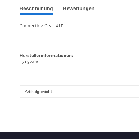
Beschreibung
Bewertungen
Connecting Gear 41T
Herstellerinformationen:
Flyingpoint
, ,
Produkteigenschaft
Wert
Artikelgewicht: