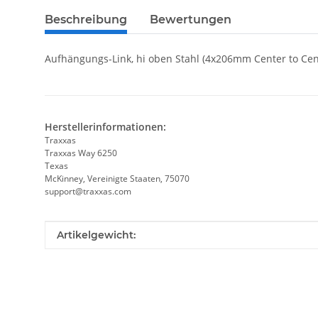
Beschreibung
Bewertungen
Aufhängungs-Link, hi oben Stahl (4x206mm Center to Cent
Herstellerinformationen:
Traxxas
Traxxas Way 6250
Texas
McKinney, Vereinigte Staaten, 75070
support@traxxas.com
Produkteigenschaft
Wert
Artikelgewicht: