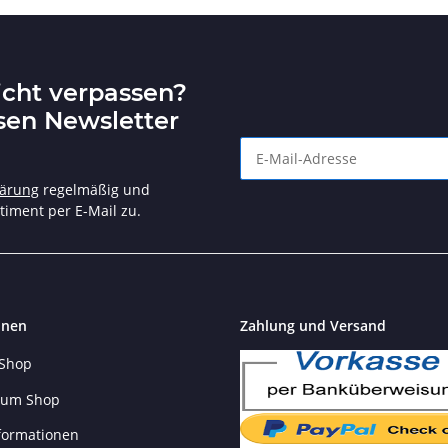
icht verpassen?
sen Newsletter
Angebote und tolle Aktionen n
lärung
regelmäßig und
timent per E-Mail zu.
onen
Zahlung und Versand
 Shop
 zum Shop
formationen