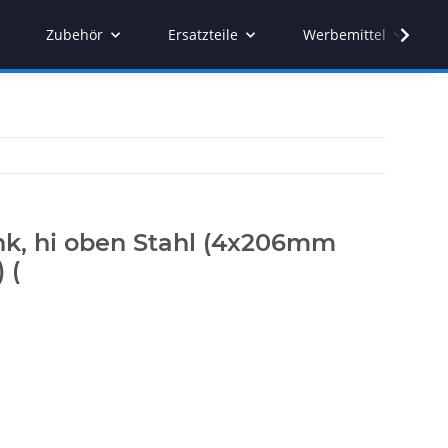
Zubehör
Ersatzteile
Werbemittel
k, hi oben Stahl (4x206mm
 (