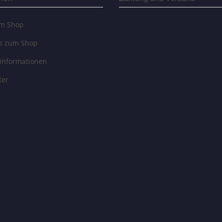
um Shop
es zum Shop
informationen
ter