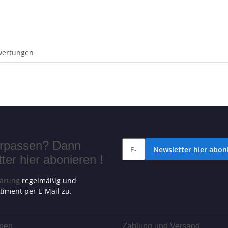
wertungen
verpassen? Dann
Newsletter hier aboni
er hier abonieren !
lärung
regelmäßig und
timent per E-Mail zu.
onen
Zahlung und Versand