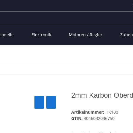
modelle
Elektronik
Motoren / Regler
Zubeh
2mm Karbon Oberd
Artikelnummer:
HK100
GTIN:
4046032036750