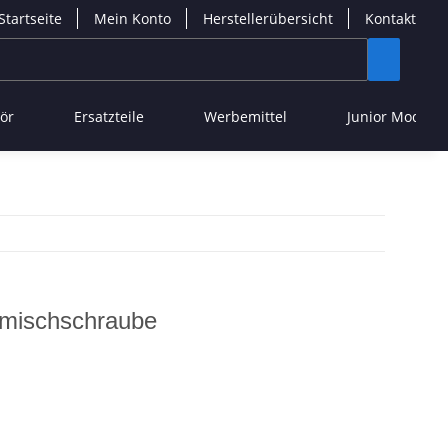
Startseite
Mein Konto
Herstellerübersicht
Kontakt
ör
Ersatzteile
Werbemittel
Junior Modelle
emischschraube