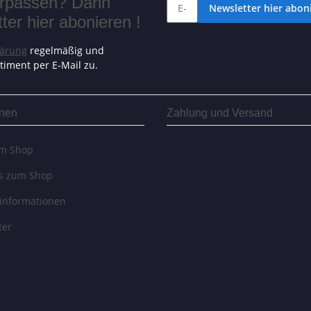
verpassen? Dann
Newsletter hier aboni
er hier abonieren !
lärung
regelmäßig und
timent per E-Mail zu.
onen
Zahlung und Versand
um Shop
es zum Shop
informationen
ter