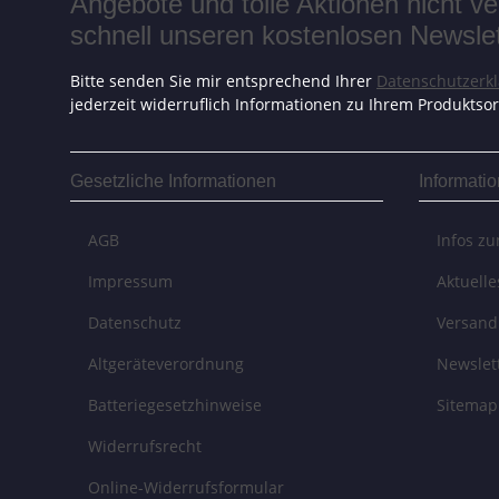
Angebote und tolle Aktionen nicht 
schnell unseren kostenlosen Newslett
Bitte senden Sie mir entsprechend Ihrer
Datenschutzerk
jederzeit widerruflich Informationen zu Ihrem Produktsor
Gesetzliche Informationen
Informati
AGB
Infos z
Impressum
Aktuell
Datenschutz
Versand
Altgeräteverordnung
Newslet
Batteriegesetzhinweise
Sitemap
Widerrufsrecht
Online-Widerrufsformular