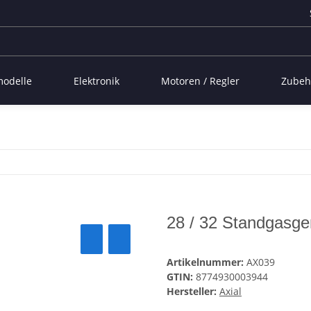
modelle
Elektronik
Motoren / Regler
Zubeh
28 / 32 Standgasg
Artikelnummer:
AX039
GTIN:
8774930003944
Hersteller:
Axial